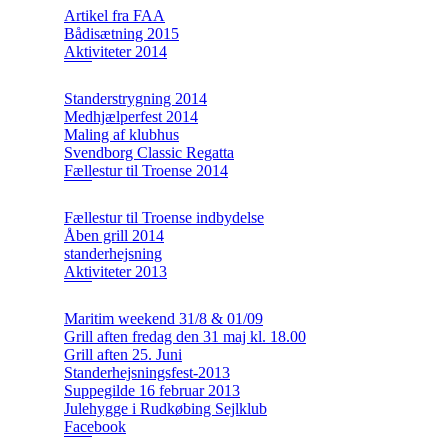
Artikel fra FAA
Bådisætning 2015
Aktiviteter 2014
Standerstrygning 2014
Medhjælperfest 2014
Maling af klubhus
Svendborg Classic Regatta
Fællestur til Troense 2014
Fællestur til Troense indbydelse
Åben grill 2014
standerhejsning
Aktiviteter 2013
Maritim weekend 31/8 & 01/09
Grill aften fredag den 31 maj kl. 18.00
Grill aften 25. Juni
Standerhejsningsfest-2013
Suppegilde 16 februar 2013
Julehygge i Rudkøbing Sejlklub
Facebook