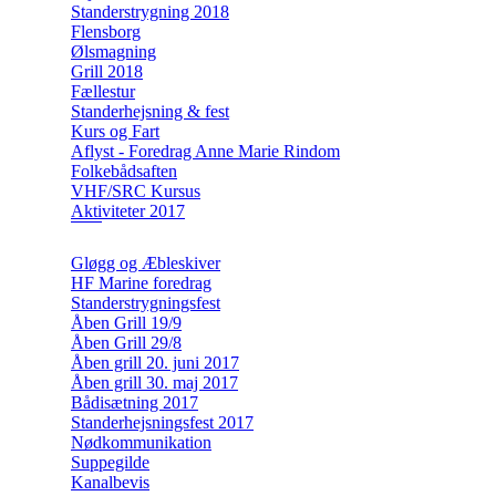
Standerstrygning 2018
Flensborg
Ølsmagning
Grill 2018
Fællestur
Standerhejsning & fest
Kurs og Fart
Aflyst - Foredrag Anne Marie Rindom
Folkebådsaften
VHF/SRC Kursus
Aktiviteter 2017
Gløgg og Æbleskiver
HF Marine foredrag
Standerstrygningsfest
Åben Grill 19/9
Åben Grill 29/8
Åben grill 20. juni 2017
Åben grill 30. maj 2017
Bådisætning 2017
Standerhejsningsfest 2017
Nødkommunikation
Suppegilde
Kanalbevis