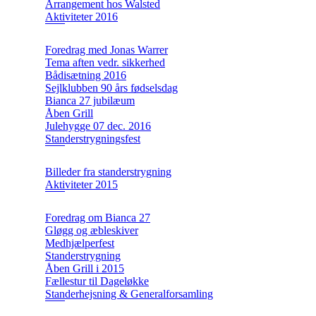
Arrangement hos Walsted
Aktiviteter 2016
Foredrag med Jonas Warrer
Tema aften vedr. sikkerhed
Bådisætning 2016
Sejlklubben 90 års fødselsdag
Bianca 27 jubilæum
Åben Grill
Julehygge 07 dec. 2016
Standerstrygningsfest
Billeder fra standerstrygning
Aktiviteter 2015
Foredrag om Bianca 27
Gløgg og æbleskiver
Medhjælperfest
Standerstrygning
Åben Grill i 2015
Fællestur til Dageløkke
Standerhejsning & Generalforsamling