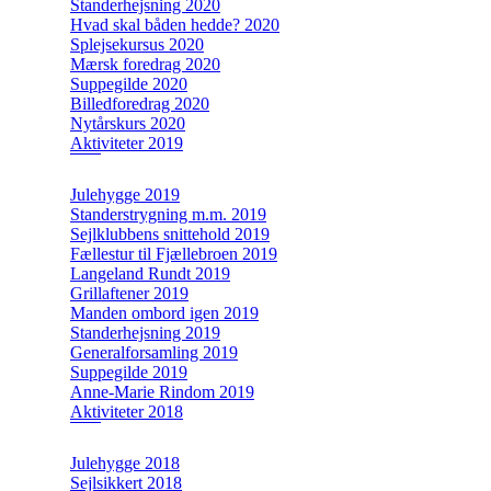
Standerhejsning 2020
Hvad skal båden hedde? 2020
Splejsekursus 2020
Mærsk foredrag 2020
Suppegilde 2020
Billedforedrag 2020
Nytårskurs 2020
Aktiviteter 2019
Julehygge 2019
Standerstrygning m.m. 2019
Sejlklubbens snittehold 2019
Fællestur til Fjællebroen 2019
Langeland Rundt 2019
Grillaftener 2019
Manden ombord igen 2019
Standerhejsning 2019
Generalforsamling 2019
Suppegilde 2019
Anne-Marie Rindom 2019
Aktiviteter 2018
Julehygge 2018
Sejlsikkert 2018