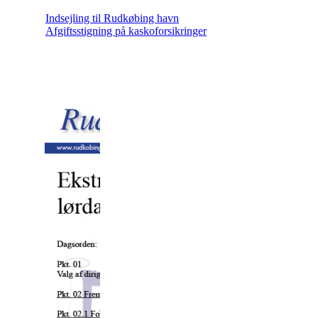
Indsejling til Rudkøbing havn
Afgiftsstigning på kaskoforsikringer