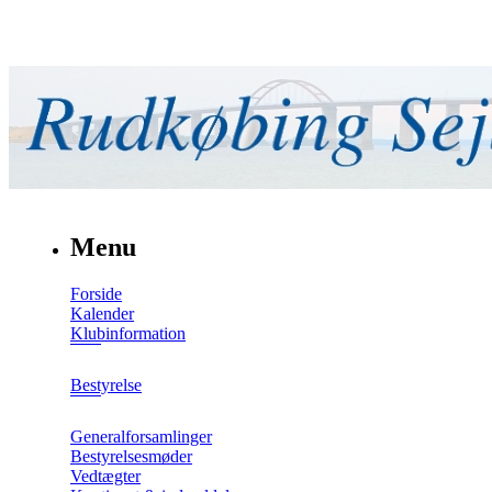
Menu
Forside
Kalender
Klubinformation
Bestyrelse
Generalforsamlinger
Bestyrelsesmøder
Vedtægter