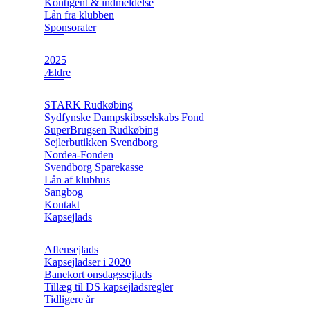
Kontigent & indmeldelse
Lån fra klubben
Sponsorater
2025
Ældre
STARK Rudkøbing
Sydfynske Dampskibsselskabs Fond
SuperBrugsen Rudkøbing
Sejlerbutikken Svendborg
Nordea-Fonden
Svendborg Sparekasse
Lån af klubhus
Sangbog
Kontakt
Kapsejlads
Aftensejlads
Kapsejladser i 2020
Banekort onsdagssejlads
Tillæg til DS kapsejladsregler
Tidligere år