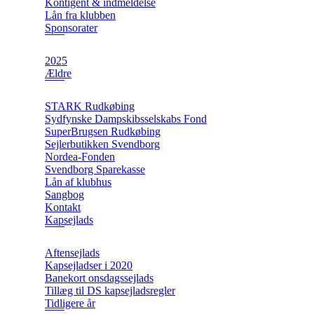
Kontigent & indmeldelse
Lån fra klubben
Sponsorater
2025
Ældre
STARK Rudkøbing
Sydfynske Dampskibsselskabs Fond
SuperBrugsen Rudkøbing
Sejlerbutikken Svendborg
Nordea-Fonden
Svendborg Sparekasse
Lån af klubhus
Sangbog
Kontakt
Kapsejlads
Aftensejlads
Kapsejladser i 2020
Banekort onsdagssejlads
Tillæg til DS kapsejladsregler
Tidligere år