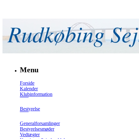
Menu
Forside
Kalender
Klubinformation
Bestyrelse
Generalforsamlinger
Bestyrelsesmøder
Vedtægter