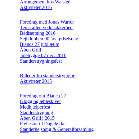
Arrangement hos Walsted
Aktiviteter 2016
Foredrag med Jonas Warrer
Tema aften vedr. sikkerhed
Bådisætning 2016
Sejlklubben 90 års fødselsdag
Bianca 27 jubilæum
Åben Grill
Julehygge 07 dec. 2016
Standerstrygningsfest
Billeder fra standerstrygning
Aktiviteter 2015
Foredrag om Bianca 27
Gløgg og æbleskiver
Medhjælperfest
Standerstrygning
Åben Grill i 2015
Fællestur til Dageløkke
Standerhejsning & Generalforsamling