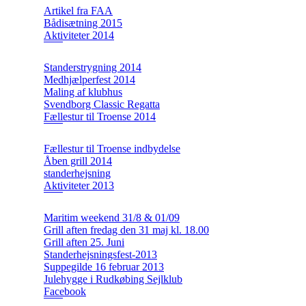
Artikel fra FAA
Bådisætning 2015
Aktiviteter 2014
Standerstrygning 2014
Medhjælperfest 2014
Maling af klubhus
Svendborg Classic Regatta
Fællestur til Troense 2014
Fællestur til Troense indbydelse
Åben grill 2014
standerhejsning
Aktiviteter 2013
Maritim weekend 31/8 & 01/09
Grill aften fredag den 31 maj kl. 18.00
Grill aften 25. Juni
Standerhejsningsfest-2013
Suppegilde 16 februar 2013
Julehygge i Rudkøbing Sejlklub
Facebook