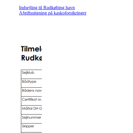
Indsejling til Rudkøbing havn
Afgiftsstigning på kaskoforsikringer