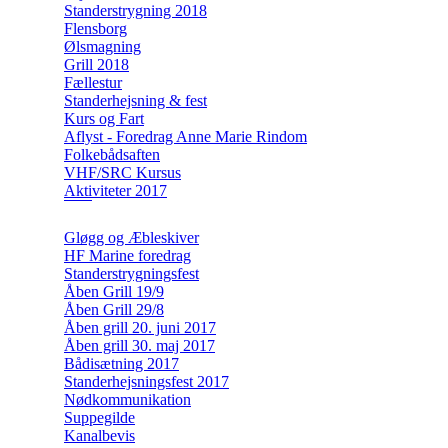
Standerstrygning 2018
Flensborg
Ølsmagning
Grill 2018
Fællestur
Standerhejsning & fest
Kurs og Fart
Aflyst - Foredrag Anne Marie Rindom
Folkebådsaften
VHF/SRC Kursus
Aktiviteter 2017
Gløgg og Æbleskiver
HF Marine foredrag
Standerstrygningsfest
Åben Grill 19/9
Åben Grill 29/8
Åben grill 20. juni 2017
Åben grill 30. maj 2017
Bådisætning 2017
Standerhejsningsfest 2017
Nødkommunikation
Suppegilde
Kanalbevis