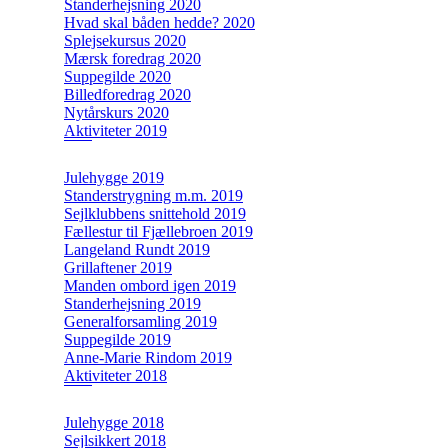
Standerhejsning 2020
Hvad skal båden hedde? 2020
Splejsekursus 2020
Mærsk foredrag 2020
Suppegilde 2020
Billedforedrag 2020
Nytårskurs 2020
Aktiviteter 2019
Julehygge 2019
Standerstrygning m.m. 2019
Sejlklubbens snittehold 2019
Fællestur til Fjællebroen 2019
Langeland Rundt 2019
Grillaftener 2019
Manden ombord igen 2019
Standerhejsning 2019
Generalforsamling 2019
Suppegilde 2019
Anne-Marie Rindom 2019
Aktiviteter 2018
Julehygge 2018
Sejlsikkert 2018