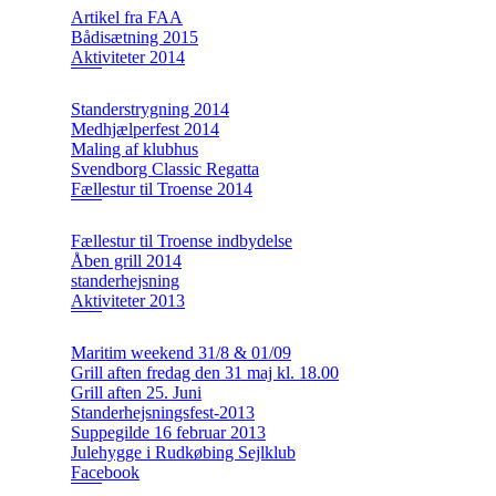
Artikel fra FAA
Bådisætning 2015
Aktiviteter 2014
Standerstrygning 2014
Medhjælperfest 2014
Maling af klubhus
Svendborg Classic Regatta
Fællestur til Troense 2014
Fællestur til Troense indbydelse
Åben grill 2014
standerhejsning
Aktiviteter 2013
Maritim weekend 31/8 & 01/09
Grill aften fredag den 31 maj kl. 18.00
Grill aften 25. Juni
Standerhejsningsfest-2013
Suppegilde 16 februar 2013
Julehygge i Rudkøbing Sejlklub
Facebook