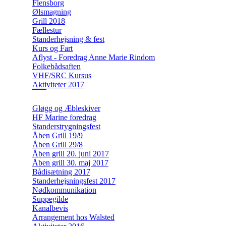
Flensborg
Ølsmagning
Grill 2018
Fællestur
Standerhejsning & fest
Kurs og Fart
Aflyst - Foredrag Anne Marie Rindom
Folkebådsaften
VHF/SRC Kursus
Aktiviteter 2017
Gløgg og Æbleskiver
HF Marine foredrag
Standerstrygningsfest
Åben Grill 19/9
Åben Grill 29/8
Åben grill 20. juni 2017
Åben grill 30. maj 2017
Bådisætning 2017
Standerhejsningsfest 2017
Nødkommunikation
Suppegilde
Kanalbevis
Arrangement hos Walsted