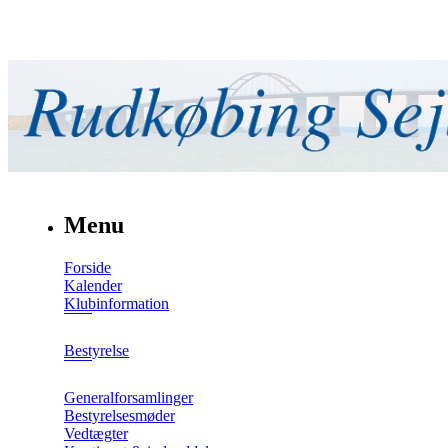
Menu
Forside
Kalender
Klubinformation
Bestyrelse
Generalforsamlinger
Bestyrelsesmøder
Vedtægter