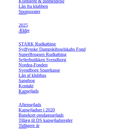
Kontigent & indmeldelse
Lån fra klubben
Sponsorater
2025
Ældre
STARK Rudkøbing
Sydfynske Dampskibsselskabs Fond
SuperBrugsen Rudkøbing
Sejlerbutikken Svendborg
Nordea-Fonden
Svendborg Sparekasse
Lån af klubhus
Sangbog
Kontakt
Kapsejlads
Aftensejlads
Kapsejladser i 2020
Banekort onsdagssejlads
Tillæg til DS kapsejladsregler
Tidligere år