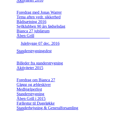
Aktiviteter 2016
Foredrag med Jonas Warrer
Tema aften vedr. sikkerhed
Bådisætning 2016
Sejlklubben 90 års fødselsdag
Bianca 27 jubilæum
Åben Grill
Julehygge 07 dec. 2016
Standerstrygningsfest
Billeder fra standerstrygning
Aktiviteter 2015
Foredrag om Bianca 27
Gløgg og æbleskiver
Medhjælperfest
Standerstrygning
Åben Grill i 2015
Fællestur til Dageløkke
Standerhejsning & Generalforsamling